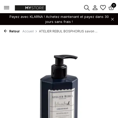
0
Payez avec KLARNA ! Achetez maintenant et payez dans 30
jours sans frais !
Retour
Accueil
ATELIER REBUL BOSPHORUS savon ...